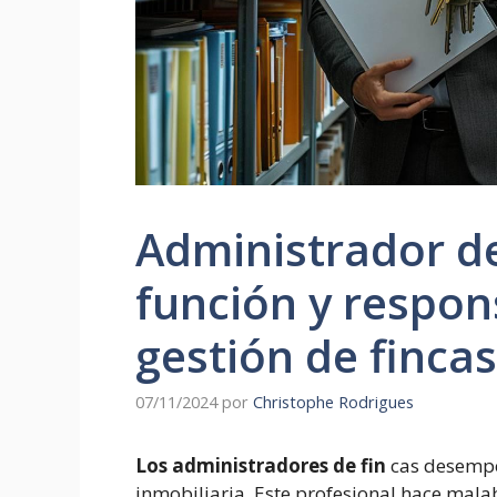
Administrador de 
función y respon
gestión de fincas
07/11/2024
por
Christophe Rodrigues
Los administradores de fin
cas desempe
inmobiliaria. Este profesional hace mala