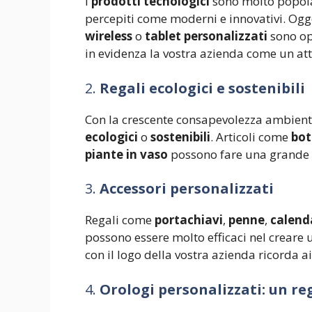
I
prodotti tecnologici
sono molto popolar
percepiti come moderni e innovativi. Og
wireless
o
tablet personalizzati
sono opz
in evidenza la vostra azienda come un at
2.
Regali ecologici e sostenibili
Con la crescente consapevolezza ambiental
ecologici
o
sostenibili
. Articoli come
bot
piante in vaso
possono fare una grande d
3.
Accessori personalizzati
Regali come
portachiavi
,
penne
,
calend
possono essere molto efficaci nel creare u
con il logo della vostra azienda ricorda ai
4.
Orologi personalizzati: un re