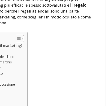
 più efficaci e spesso sottovalutati è
il regalo
mo perché i regali aziendali sono una parte
arketing, come sceglierli in modo oculato e come
one.
 il marketing?
dei clienti
l marchio
?
to
l’occasione