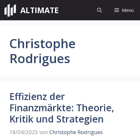
Zum
ALTIMATE
Menü
Inhalt
springen
Christophe
Rodrigues
Effizienz der
Finanzmärkte: Theorie,
Kritik und Strategien
18/04/2025
von
Christophe Rodrigues