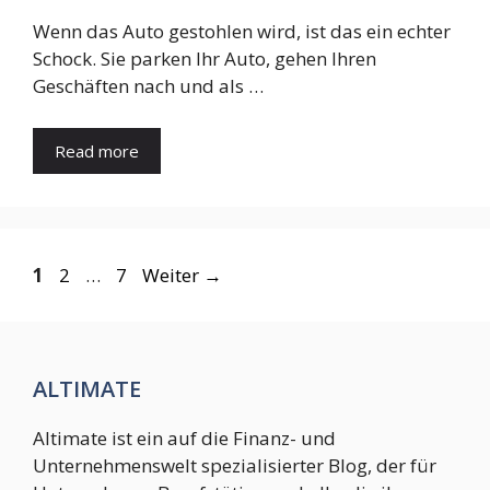
Wenn das Auto gestohlen wird, ist das ein echter
Schock. Sie parken Ihr Auto, gehen Ihren
Geschäften nach und als …
Read more
Seite
Seite
Seite
1
2
…
7
Weiter
→
ALTIMATE
Altimate ist ein auf die Finanz- und
Unternehmenswelt spezialisierter Blog, der für