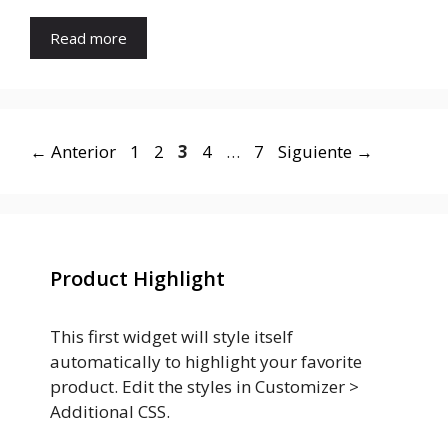
Read more
Página
Página
Página
Página
Página
←
Anterior
1
2
3
4
…
7
Siguiente
→
Product Highlight
This first widget will style itself
automatically to highlight your favorite
product. Edit the styles in Customizer >
Additional CSS.