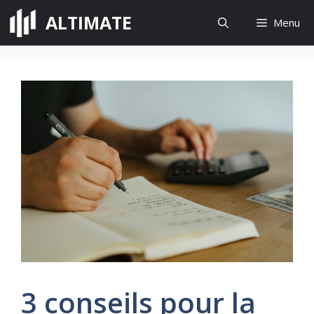
Aller
ALTIMATE
Menu
au
contenu
3 conseils pour la