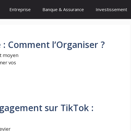
Entreprise
Banque & Assurance
Investissement
e : Comment l’Organiser ?
nt moyen
mer vos
gagement sur TikTok :
evier