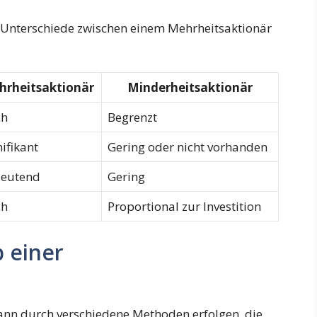
e Unterschiede zwischen einem Mehrheitsaktionär
hrheitsaktionär
Minderheitsaktionär
ch
Begrenzt
nifikant
Gering oder nicht vorhanden
eutend
Gering
ch
Proportional zur Investition
 einer
ann durch verschiedene Methoden erfolgen, die