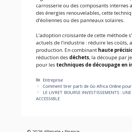
carrosserie ou des composants internes 
des énergies renouvelables, cette techni
d’éoliennes ou des panneaux solaires.
L’adoption croissante de cette méthode s
actuels de l’industrie : réduire les coûts,
production. En combinant
haute précisi
réduction des
déchets
, la découpe par j
pour les
techniques de découpage en i
Catégories
Entreprise
Comment tirer parti de Go Africa Online pour
LE LIVRET BOURSE INVESTISSEMENTS : UN
ACCESSIBLE
© 2026 Altimate • Finance