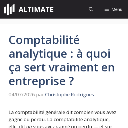
Aller
ALTIMATE
Menu
au
contenu
Comptabilité
analytique : à quoi
ça sert vraiment en
entreprise ?
04/07/2026
par
Christophe Rodrigues
La comptabilité générale dit combien vous avez
gagné ou perdu. La comptabilité analytique,
elle, dit
où
vous avez gagné ou perdu — et sur